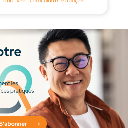
 du nouveau curriculum de français
otre
ment les
rces pratiques
S'abonner