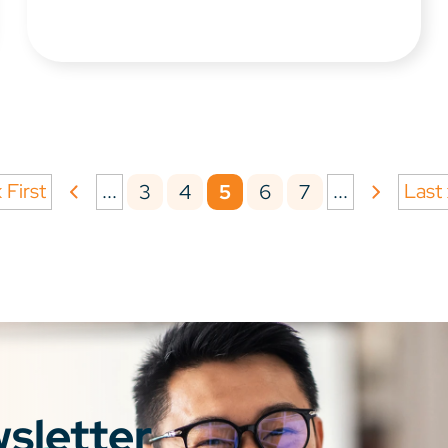
 First
...
...
Last
3
4
5
6
7
wsletter