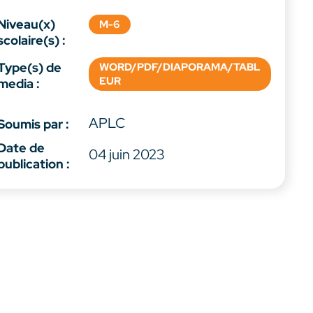
Niveau(x)
M-6
scolaire(s) :
Type(s) de
WORD/PDF/DIAPORAMA/TABL
EUR
media :
APLC
Soumis par :
Date de
04 juin 2023
publication :