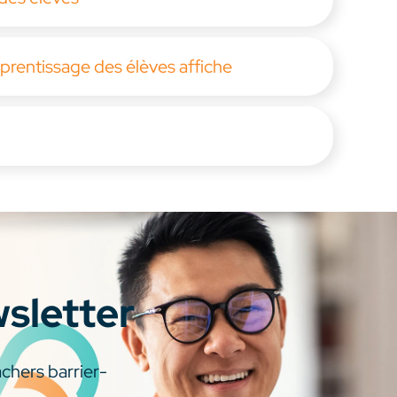
pprentissage des élèves affiche
wsletter
chers barrier-