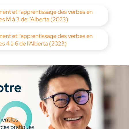
ent et l'apprentissage des verbes en
 M à 3 de l’Alberta (2023)
ent et l'apprentissage des verbes en
 4 à 6 de l’Alberta (2023)
otre
ment les
rces pratiques