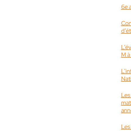
6e 
Com
d’é
L’é
M à
L’i
Nati
Les 
mat
ann
Les