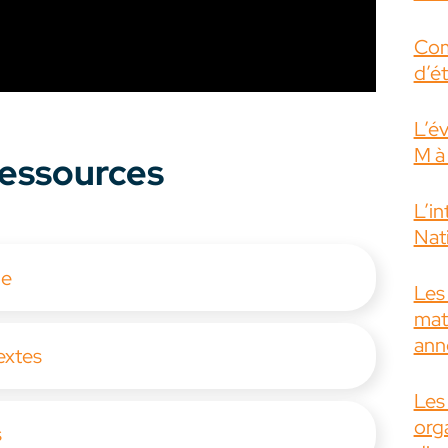
Com
d’é
L’é
M à
 ressources
L’i
Nati
le
Les 
mat
ann
extes
Les
org
s