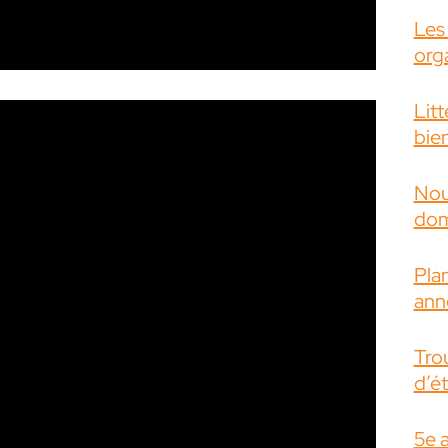
Les
org
Litt
bie
Nou
dom
Plan
ann
Tro
d’é
5e a