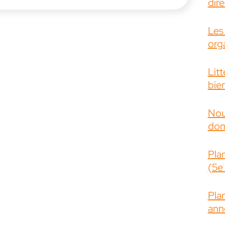
dire
Les
org
Litt
bie
Nou
dom
Plan
(5e
Plan
ann