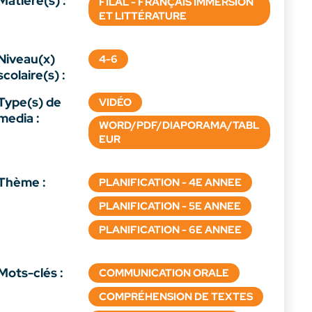
Matière(s) :
FILAL - FRANÇAIS IMMERSION
ET LITTÉRATURE
Niveau(x)
4-6
scolaire(s) :
Type(s) de
VIDÉO
media :
WORD/PDF/DIAPORAMA/TABL
EUR
Thème :
PLANIFICATION - 4E ANNEE
PLANIFICATION - 5E ANNEE
PLANIFICATION - 6E ANNEE
Mots-clés :
COMMUNICATION ORALE
COMPRÉHENSION DE TEXTES