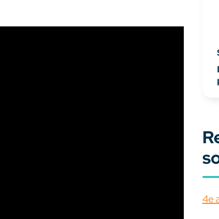
R
s
4e 