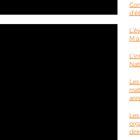
Com
d’é
L’é
M à
L’i
Nati
Les 
mat
ann
Les
org
dire