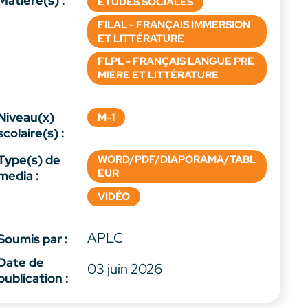
Matière(s) :
ÉTUDES SOCIALES
FILAL - FRANÇAIS IMMERSION
ET LITTÉRATURE
FLPL - FRANÇAIS LANGUE PRE
MIÈRE ET LITTÉRATURE
Niveau(x)
M-1
scolaire(s) :
Type(s) de
WORD/PDF/DIAPORAMA/TABL
EUR
media :
VIDÉO
APLC
Soumis par :
Date de
03 juin 2026
publication :