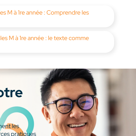
les M à 1re année : Comprendre les
les M à 1re année : le texte comme
otre
ment les
rces pratiques