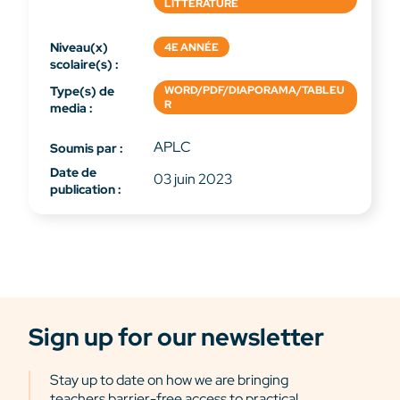
LITTÉRATURE
Niveau(x)
4E ANNÉE
scolaire(s) :
Type(s) de
WORD/PDF/DIAPORAMA/TABLEU
R
media :
APLC
Soumis par :
Date de
03 juin 2023
publication :
Sign up for our newsletter
Stay up to date on how we are bringing
teachers barrier-free access to practical