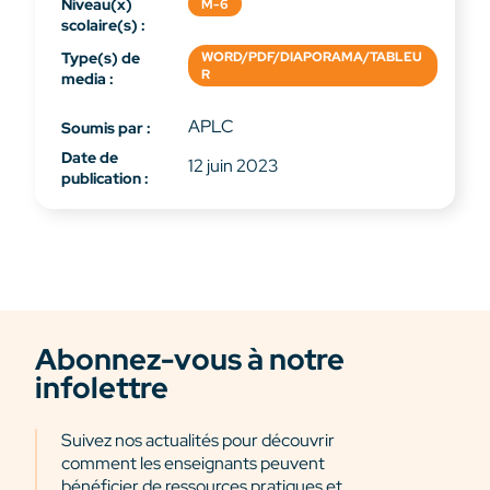
Niveau(x)
M-6
scolaire(s) :
Type(s) de
WORD/PDF/DIAPORAMA/TABLEU
R
media :
APLC
Soumis par :
Date de
12 juin 2023
publication :
Abonnez-vous à notre
infolettre
Suivez nos actualités pour découvrir
comment les enseignants peuvent
bénéficier de ressources pratiques et