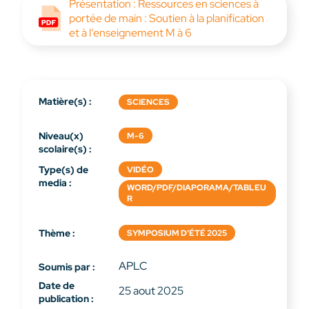
Présentation : Ressources en sciences à
portée de main : Soutien à la planification
et à l’enseignement M à 6
Matière(s) :
SCIENCES
Niveau(x)
M-6
scolaire(s) :
Type(s) de
VIDÉO
media :
WORD/PDF/DIAPORAMA/TABLEU
R
Thème :
SYMPOSIUM D'ÉTÉ 2025
APLC
Soumis par :
Date de
25 aout 2025
publication :