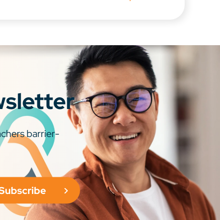
wsletter
chers barrier-
Subscribe