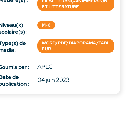
Matière(s) :
FILAL - FRANÇAIS IMMERSION
ET LITTÉRATURE
Niveau(x)
M-6
scolaire(s) :
Type(s) de
WORD/PDF/DIAPORAMA/TABL
EUR
media :
APLC
Soumis par :
Date de
04 juin 2023
publication :