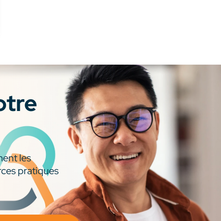
otre
ment les
rces pratiques