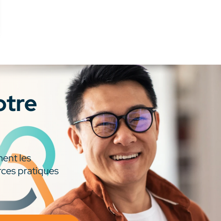
otre
ment les
rces pratiques