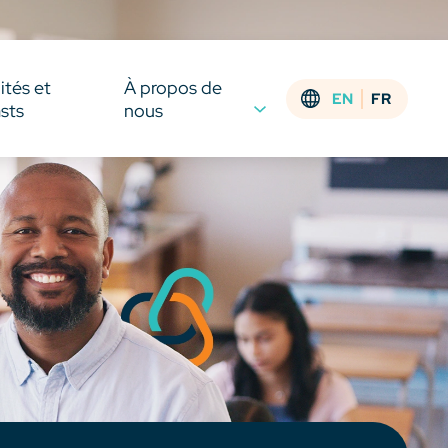
ités et
À propos de
EN
FR
sts
nous