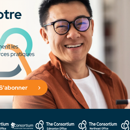
otre
ment les
rces pratiques
S'abonner