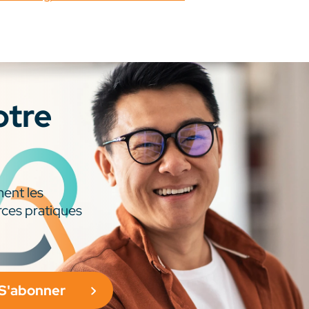
otre
ment les
rces pratiques
S'abonner