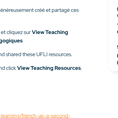
généreusement créé et partagé ces
 et cliquez sur
View Teaching
agogiques
nd shared these UFLI resources.
nd click
View Teaching Resources
.
-learning/french-as-a-second-