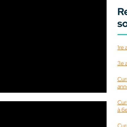
R
s
1re 
3e 
Cur
ann
Cur
à 6
Cur