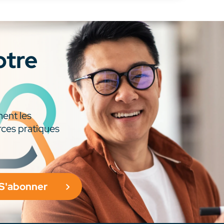
otre
ment les
rces pratiques
S'abonner