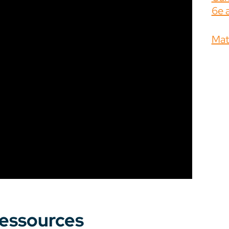
6e 
Mate
 ressources