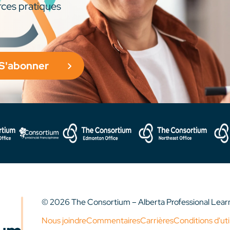
rces pratiques
S'abonner
© 2026 The Consortium – Alberta Professional Lea
Nous joindre
Commentaires
Carrières
Conditions d'uti