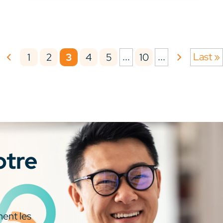
...
...
Last »
1
2
3
4
5
10
otre
ment les