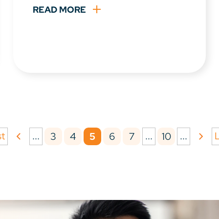
READ MORE
st
...
...
...
L
3
4
5
6
7
10