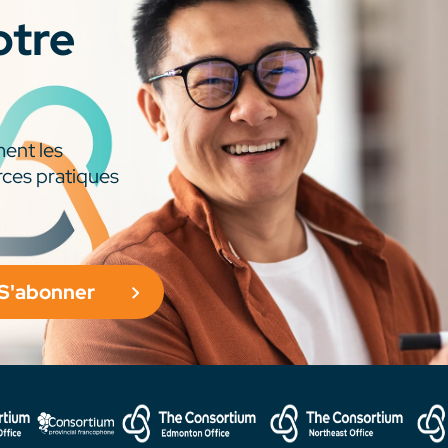
otre
ment les
rces pratiques
S'abonner