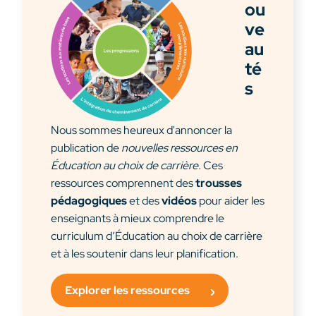
ou
ve
au
té
s
Nous sommes heureux d'annoncer la
publication de
nouvelles ressources en
Éducation au choix de carrière.
Ces
ressources comprennent des
trousses
pédagogiques
et des
vidéos
pour aider les
enseignants à mieux comprendre le
curriculum d’Éducation au choix de carrière
et à les soutenir dans leur planification.
Explorer les ressources