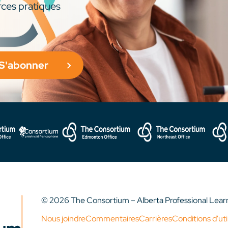
rces pratiques
S'abonner
© 2026 The Consortium – Alberta Professional Lea
Nous joindre
Commentaires
Carrières
Conditions d'uti