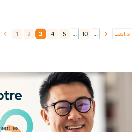
...
...
Last »
1
2
3
4
5
10
otre
ment les