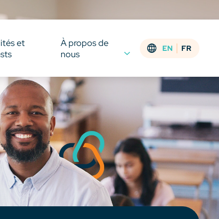
ités et
À propos de
EN
FR
sts
nous