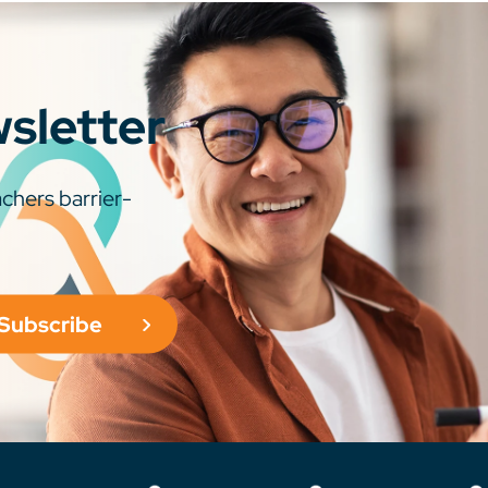
wsletter
chers barrier-
Subscribe