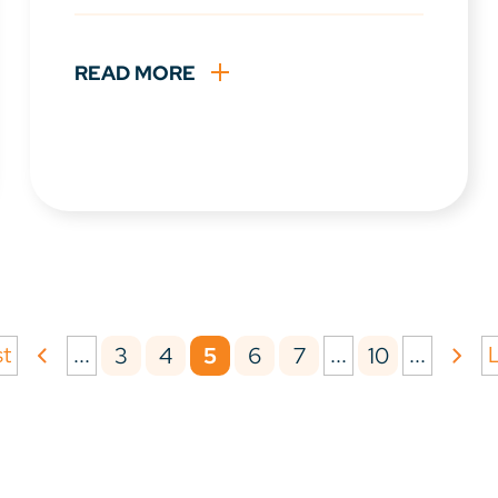
READ MORE
st
...
...
...
L
3
4
5
6
7
10